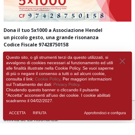
Dona il tuo 5x1000 a Associazione Hendel
un piccolo gesto, una grande risonanza
Codice Fiscale 97428750158
Il tuo 5x1000 ha il potere di trasformare un piccolo
Questo sito, o gli strumenti terzi da questo utilizzati, si
avvalgono di cookies necessari al funzionamento ed utili
gesto in un grande dono. È il primo anno che La
alle finalità illustrate nella Cookie Policy. Se vuoi saperne
Risonanza partecipa all’incentivo fiscale che ti costa
di più o negare il consenso a tutti o ad alcuni cookie,
nulla. E non possiamo immaginare un regalo più bello
consulta il link:
Cookie Policy
. Per maggiori informazioni
sul Trattamento dei dati:
Privacy Policy
.
per il nostro 30° anniversario.
Chiudendo questo banner o cliccando il pulsante
"Accetta" acconsenti all’uso dei cookie. I cookie abilitati
COME DESTINARE IL TUO 5×1000 A LA RISONANZA
scadranno il 04/02/2027.
Al momento della dichiarazione dei redditi (modelli CU,
730 o Modello Redditi), è semplicissimo sostenere le
ACCETTA
RIFIUTA
Approfondisci e configura
attività de La Risonanza:
→ Individua nella dichiarazione la sezione dedicata alla
scelta di destinazione del 5x1000 dell'Irpef, dove è