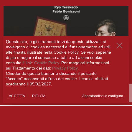
Questo sito, o gli strumenti terzi da questo utilizzati, si
avvalgono di cookies necessari al funzionamento ed utili
alle finalità illustrate nella Cookie Policy. Se vuoi saperne
Classic Voice dichiara “Disco del Mese”
di più o negare il consenso a tutti o ad alcuni cookie,
il C.Ph.E.Bach di Fabio Bonizzoni e Ryo
consulta il link:
Cookie Policy
. Per maggiori informazioni
sul Trattamento dei dati:
Privacy Policy
.
Terakado
Chiudendo questo banner o cliccando il pulsante
"Accetta" acconsenti all’uso dei cookie. I cookie abilitati
Giovedì 08 Gennaio 2026
scadranno il 05/02/2027.
ACCETTA
RIFIUTA
Approfondisci e configura